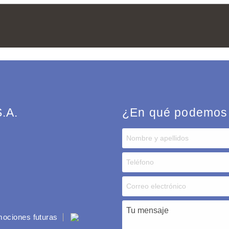
.A.
¿En qué podemos
ociones futuras